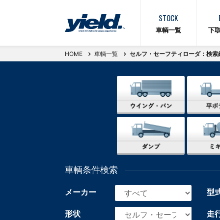
STOCK
車輌一覧
下
HOME
車輌一覧
セルフ・セーフティローダ：検索
車輌条件検索
メーカー
型
形状
走