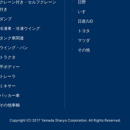
クレーン付き・セルフクレーン
日野
付き
いすゞ
ダンプ
日産/UD
冷凍車・冷凍ウイング
トヨタ
タンク車関連
マツダ
ウイング・バン
その他
トラクタ
平ボディー
トレーラ
ミキサー
パッカー車
その他車輌
Copyright (C) 2017 Yamada Sharyo Corporation. All Rights Reserved.