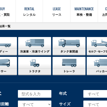
BUY
RENTAL
LEASE
MAINTENANCE
C
取・買取
レンタル
リース
車検・整備
お
結果一覧
式
年式
行距離
サイズ