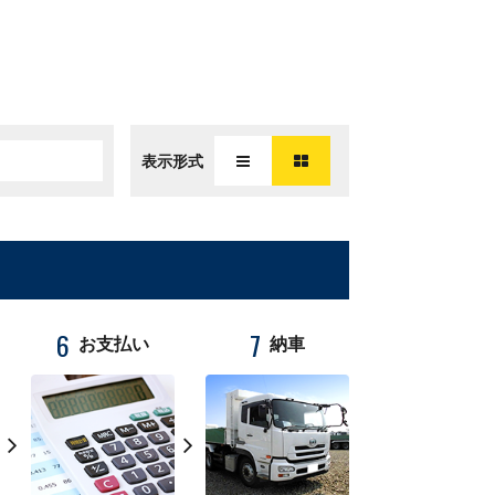
表示形式
6
7
お支払い
納車