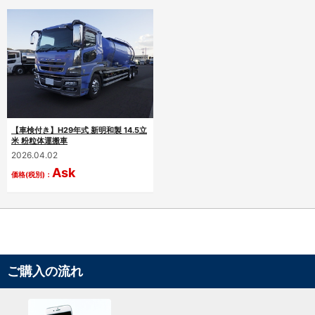
【車検付き】H29年式 新明和製 14.5立
米 粉粒体運搬車
2026.04.02
Ask
価格(税別)：
ご購入の流れ