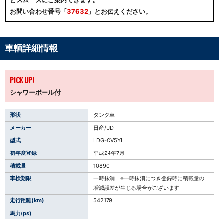
とスムーズにご案内できます。
お問い合わせ番号「
37632
」と
お伝えください。
車輌詳細情報
PICK UP!
シャワーボール付
形状
タンク車
メーカー
日産/UD
型式
LDG-CV5YL
初年度登録
平成24年7月
積載量
10890
車検期限
一時抹消 ※一時抹消につき登録時に積載量の
増減誤差が生じる場合がございます
走行距離(km)
542179
馬力(ps)