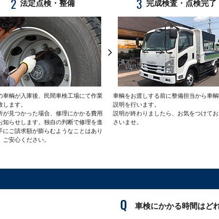
2
3
法定点検・整備
完成検査・点検完了
の車輌が入庫後、民間車検工場にて作業
車輌をお渡しする前に整備担当から車輌
致します。
説明を行います。
所が見つかった場合、修理にかかる費用
説明が終わりましたら、お気をつけてお
お知らせします。独自の判断で修理を進
さいませ。
手にご請求額が膨らむようなことはあり
。ご安心ください。
車検にかかる時間はど