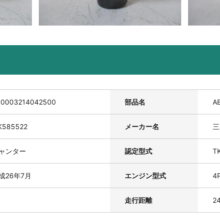
00003214042500
部品名
A
K585522
メーカー名
三
ャンター
認定型式
T
成26年7月
エンジン型式
4
走行距離
2