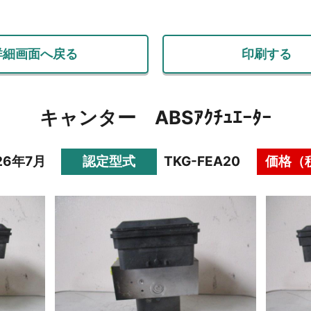
詳細画面へ戻る
印刷する
キャンター ABSｱｸﾁｭｴｰﾀｰ
26年7月
認定型式
TKG-FEA20
価格（