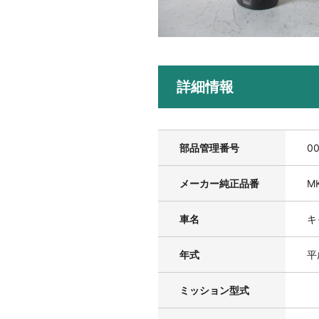
詳細情報
部品管理番号
0
メーカー純正品番
M
車名
キ
年式
平
ミッション型式