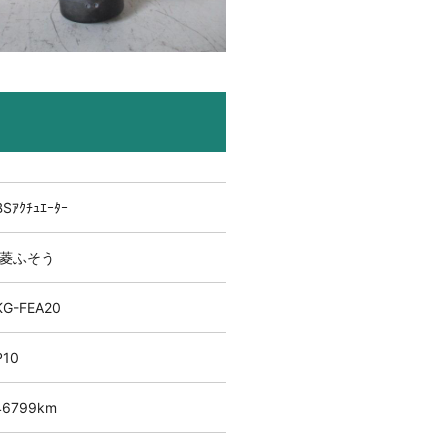
BSｱｸﾁｭｴｰﾀｰ
菱ふそう
KG-FEA20
P10
46799km