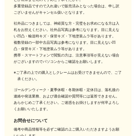
多重登録品ですので入れ違いで販売済みとなった場合は、申し訳
ございませんがキャンセル扱いとなります。
社外品につきましては、神経質な方・完璧をお求めになる方は入
札をお控えください。社外品写真は参考になります。目に見えな
い凹凸・輸送時キズ・保管キズ・下地塗装ムラ等があります。
複数登録の一部中古品写真は参考になります。目に見えない凹
凸・保管キズ・下地塗装ムラ等があります。
携帯・スマートフォンで閲覧の方は、注意事項等が見えない場合
がございますのでパソコンからご確認をお願いします。
※ご了承の上での購入としクレームはお受けできませんので、ご了
承ください。
ゴールデンウィーク・夏季休暇・冬期休暇・定休日は、落札後の
連絡や発送業務、および適合確認や質問等には返答できません。
あらかじめご了承ください。ご迷惑をお掛けしますが何卒よろし
くお願いいたします。
お問合せについて
備考や商品情報等を必ずご確認の上ご購入いただきますようお願
いいたします。