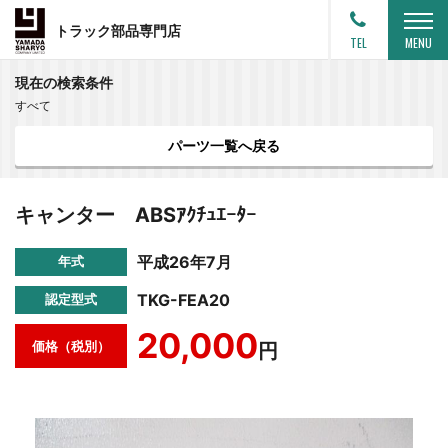
トラック部品専門店
TEL
MENU
現在の検索条件
すべて
パーツ一覧へ戻る
キャンター ABSｱｸﾁｭｴｰﾀｰ
平成26年7月
年式
TKG-FEA20
認定型式
20,000
価格（税別）
円