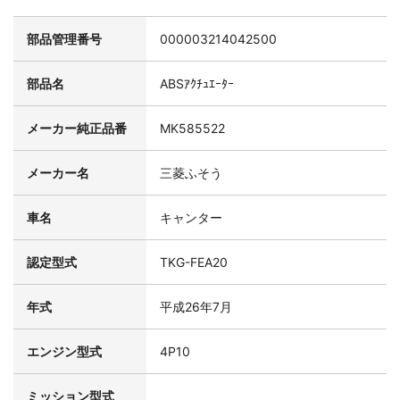
部品管理番号
000003214042500
部品名
ABSｱｸﾁｭｴｰﾀｰ
メーカー純正品番
MK585522
メーカー名
三菱ふそう
車名
キャンター
認定型式
TKG-FEA20
年式
平成26年7月
エンジン型式
4P10
ミッション型式