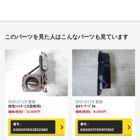
このパーツを見た人はこんなパーツも見ています
2021.01.23 更新
2021.01.23 更新
排気ｼｬｯﾀｰ(大型車用)
右Fｺｰﾅｰﾊﾟﾈﾙ
価格(税別)：
12,000
円
価格(税別)：
6,000
円
番号：
番号：
000001003922360
000001700911300