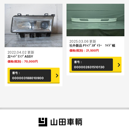
2025.03.06 更新
社外新品 Fﾘｯﾌﾟｽﾎﾟｲﾗｰ ﾜｲﾄﾞ幅
価格(税別)：
21,500
円
2022.04.02 更新
左ﾍｯﾄﾞﾗﾝﾌﾟASSY
価格(税別)：
70,000
円
番号：
000002631510130
番号：
000003188010900