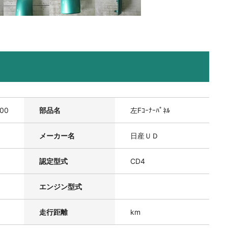
400
部品名
左Fｺｰﾅｰﾊﾟﾈﾙ
メーカー名
日産ＵＤ
認定型式
CD4
エンジン型式
走行距離
km