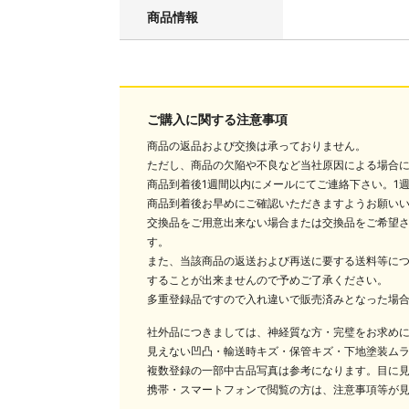
商品情報
ご購入に関する注意事項
商品の返品および交換は承っておりません。
ただし、商品の欠陥や不良など当社原因による場合
商品到着後1週間以内にメールにてご連絡下さい。1
商品到着後お早めにご確認いただきますようお願い
交換品をご用意出来ない場合または交換品をご希望
す。
また、当該商品の返送および再送に要する送料等に
することが出来ませんので予めご了承ください。
多重登録品ですので入れ違いで販売済みとなった場
社外品につきましては、神経質な方・完璧をお求め
見えない凹凸・輸送時キズ・保管キズ・下地塗装ム
複数登録の一部中古品写真は参考になります。目に
携帯・スマートフォンで閲覧の方は、注意事項等が