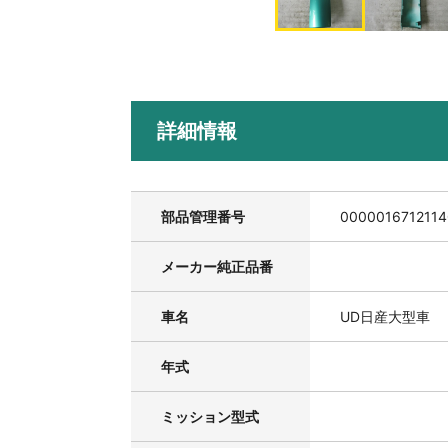
詳細情報
部品管理番号
000001671211
メーカー純正品番
車名
UD日産大型車
年式
ミッション型式