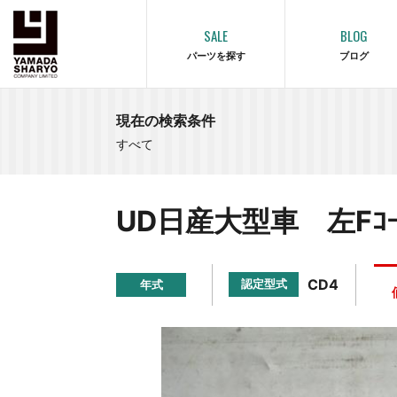
SALE
BLOG
パーツを探す
ブログ
現在の検索条件
すべて
UD日産大型車 左Fｺｰﾅ
CD4
認定型式
年式