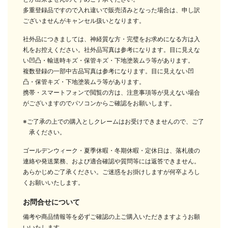
多重登録品ですので入れ違いで販売済みとなった場合は、申し訳
ございませんがキャンセル扱いとなります。
社外品につきましては、神経質な方・完璧をお求めになる方は入
札をお控えください。社外品写真は参考になります。目に見えな
い凹凸・輸送時キズ・保管キズ・下地塗装ムラ等があります。
複数登録の一部中古品写真は参考になります。目に見えない凹
凸・保管キズ・下地塗装ムラ等があります。
携帯・スマートフォンで閲覧の方は、注意事項等が見えない場合
がございますのでパソコンからご確認をお願いします。
※ご了承の上での購入としクレームはお受けできませんので、ご了
承ください。
ゴールデンウィーク・夏季休暇・冬期休暇・定休日は、落札後の
連絡や発送業務、および適合確認や質問等には返答できません。
あらかじめご了承ください。ご迷惑をお掛けしますが何卒よろし
くお願いいたします。
お問合せについて
備考や商品情報等を必ずご確認の上ご購入いただきますようお願
いいたします。