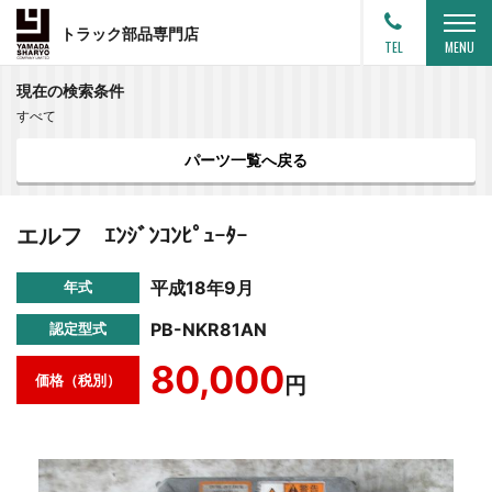
トラック部品専門店
TEL
MENU
現在の検索条件
すべて
パーツ一覧へ戻る
エルフ ｴﾝｼﾞﾝｺﾝﾋﾟｭｰﾀｰ
平成18年9月
年式
PB-NKR81AN
認定型式
80,000
価格（税別）
円