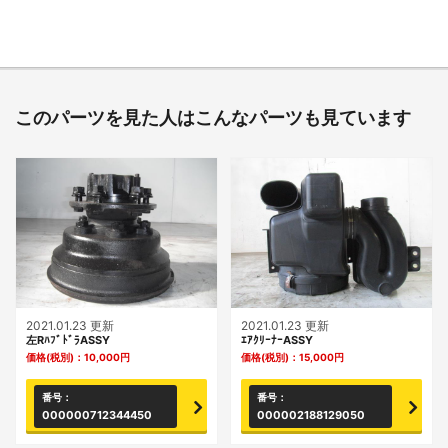
このパーツを見た人はこんなパーツも見ています
2021.01.23 更新
2021.01.23 更新
左RﾊﾌﾞﾄﾞﾗASSY
ｴｱｸﾘｰﾅｰASSY
価格(税別)：
10,000
円
価格(税別)：
15,000
円
番号：
番号：
000000712344450
000002188129050