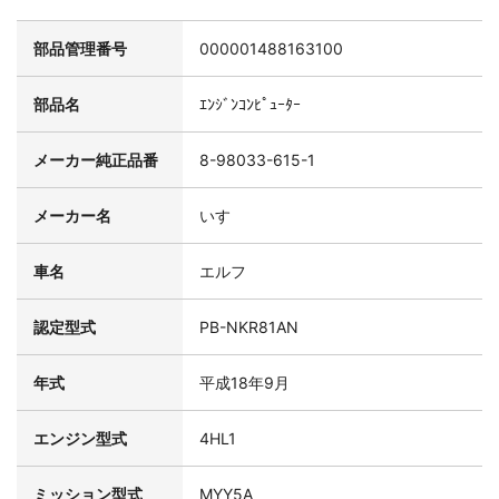
部品管理番号
000001488163100
部品名
ｴﾝｼﾞﾝｺﾝﾋﾟｭｰﾀｰ
メーカー純正品番
8-98033-615-1
メーカー名
いすゞ
車名
エルフ
認定型式
PB-NKR81AN
年式
平成18年9月
エンジン型式
4HL1
ミッション型式
MYY5A