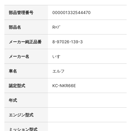
部品管理番号
000001332544470
部品名
Rﾊﾌﾞ
メーカー純正品番
8-97026-139-3
メーカー名
いすゞ
車名
エルフ
認定型式
KC-NKR66E
年式
エンジン型式
ミッション型式