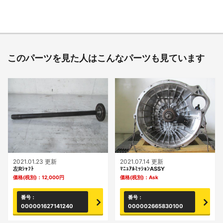
このパーツを見た人はこんなパーツも見ています
2021.01.23 更新
2021.07.14 更新
左Rｼｬﾌﾄ
ﾏﾆｭｱﾙﾐｯｼｮﾝASSY
価格(税別)：
12,000
円
価格(税別)：
Ask
番号：
番号：
000001627141240
000002665830100