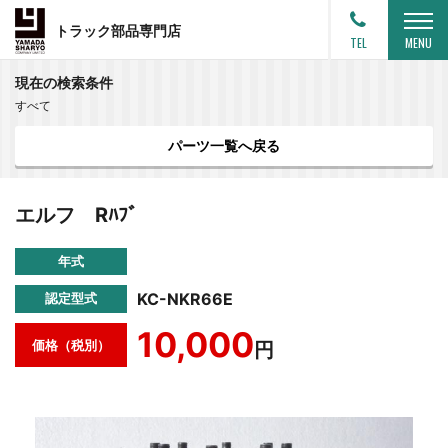
トラック部品専門店
TEL
MENU
現在の検索条件
すべて
パーツ一覧へ戻る
エルフ Rﾊﾌﾞ
年式
KC-NKR66E
認定型式
10,000
価格（税別）
円