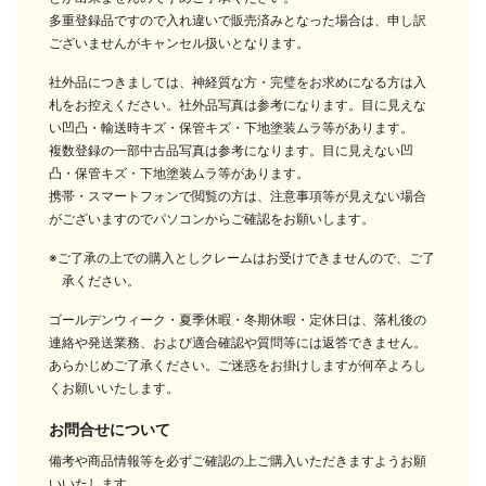
多重登録品ですので入れ違いで販売済みとなった場合は、申し訳
ございませんがキャンセル扱いとなります。
社外品につきましては、神経質な方・完璧をお求めになる方は入
札をお控えください。社外品写真は参考になります。目に見えな
い凹凸・輸送時キズ・保管キズ・下地塗装ムラ等があります。
複数登録の一部中古品写真は参考になります。目に見えない凹
凸・保管キズ・下地塗装ムラ等があります。
携帯・スマートフォンで閲覧の方は、注意事項等が見えない場合
がございますのでパソコンからご確認をお願いします。
※ご了承の上での購入としクレームはお受けできませんので、ご了
承ください。
ゴールデンウィーク・夏季休暇・冬期休暇・定休日は、落札後の
連絡や発送業務、および適合確認や質問等には返答できません。
あらかじめご了承ください。ご迷惑をお掛けしますが何卒よろし
くお願いいたします。
お問合せについて
備考や商品情報等を必ずご確認の上ご購入いただきますようお願
いいたします。