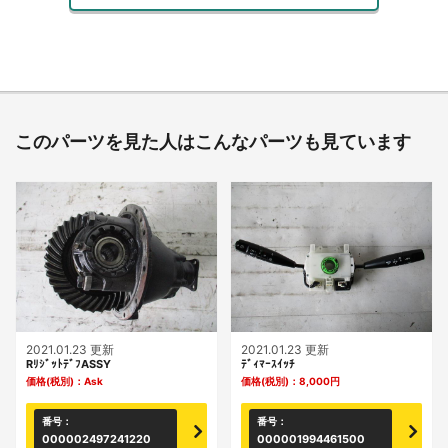
このパーツを見た人はこんなパーツも見ています
2021.01.23 更新
2021.01.23 更新
RﾘｼﾞｯﾄﾃﾞﾌASSY
ﾃﾞｨﾏｰｽｲｯﾁ
価格(税別)：
Ask
価格(税別)：
8,000
円
番号：
番号：
000002497241220
000001994461500