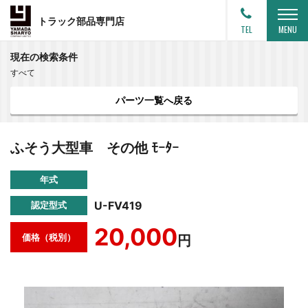
トラック部品専門店
TEL
MENU
現在の検索条件
すべて
パーツ一覧へ戻る
ふそう大型車 その他 ﾓｰﾀｰ
年式
U-FV419
認定型式
20,000
価格（税別）
円