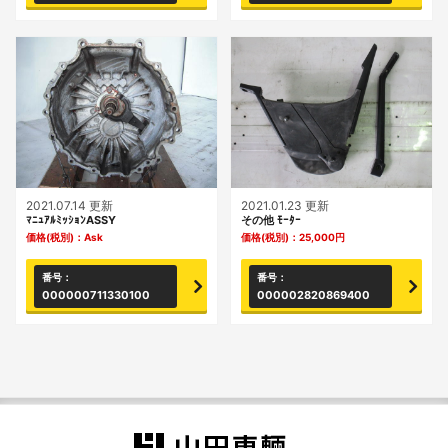
2021.07.14 更新
2021.01.23 更新
ﾏﾆｭｱﾙﾐｯｼｮﾝASSY
その他 ﾓｰﾀｰ
価格(税別)：
Ask
価格(税別)：
25,000
円
番号：
番号：
000000711330100
000002820869400