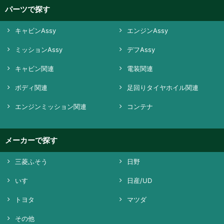
パーツで探す
キャビンAssy
エンジンAssy
ミッションAssy
デフAssy
キャビン関連
電装関連
ボディ関連
足回りタイヤホイル関連
エンジンミッション関連
コンテナ
メーカーで探す
三菱ふそう
日野
いすゞ
日産/UD
トヨタ
マツダ
その他