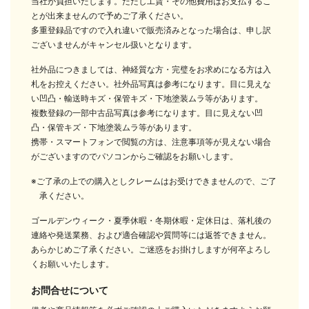
当社が負担いたします。ただし工賃・その他費用はお支払するこ
とが出来ませんので予めご了承ください。
多重登録品ですので入れ違いで販売済みとなった場合は、申し訳
ございませんがキャンセル扱いとなります。
社外品につきましては、神経質な方・完璧をお求めになる方は入
札をお控えください。社外品写真は参考になります。目に見えな
い凹凸・輸送時キズ・保管キズ・下地塗装ムラ等があります。
複数登録の一部中古品写真は参考になります。目に見えない凹
凸・保管キズ・下地塗装ムラ等があります。
携帯・スマートフォンで閲覧の方は、注意事項等が見えない場合
がございますのでパソコンからご確認をお願いします。
※ご了承の上での購入としクレームはお受けできませんので、ご了
承ください。
ゴールデンウィーク・夏季休暇・冬期休暇・定休日は、落札後の
連絡や発送業務、および適合確認や質問等には返答できません。
あらかじめご了承ください。ご迷惑をお掛けしますが何卒よろし
くお願いいたします。
お問合せについて