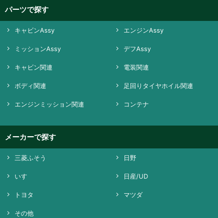
パーツで探す
キャビンAssy
エンジンAssy
ミッションAssy
デフAssy
キャビン関連
電装関連
ボディ関連
足回りタイヤホイル関連
エンジンミッション関連
コンテナ
メーカーで探す
三菱ふそう
日野
いすゞ
日産/UD
トヨタ
マツダ
その他