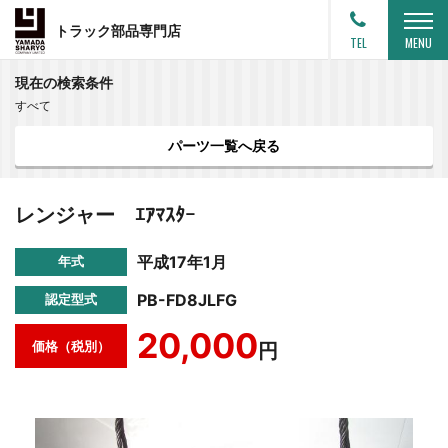
トラック部品専門店
TEL
MENU
現在の検索条件
すべて
パーツ一覧へ戻る
レンジャー ｴｱﾏｽﾀｰ
平成17年1月
年式
PB-FD8JLFG
認定型式
20,000
価格（税別）
円