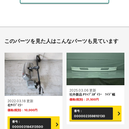
このパーツを見た人はこんなパーツも見ています
2025.03.06 更新
社外新品 Fﾘｯﾌﾟｽﾎﾟｲﾗｰ ﾜｲﾄﾞ幅
価格(税別)：
21,500
円
2022.03.18 更新
右ｻｲﾄﾞﾐﾗｰ
価格(税別)：
10,000
円
番号：
000002359810130
番号：
000003184313500