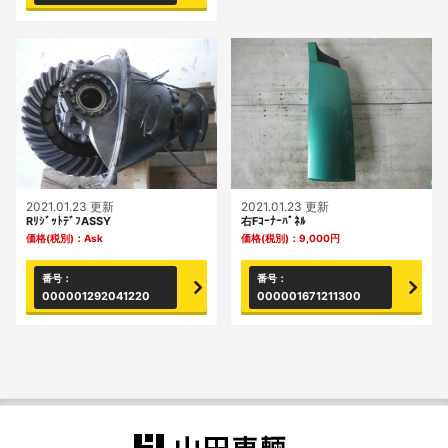
2021.01.23 更新
2021.01.23 更新
RﾘｼﾞｯﾄﾃﾞﾌASSY
右Fｺｰﾅｰﾊﾟﾈﾙ
価格(税別)：
Ask
価格(税別)：
9,000
円
番号：
番号：
000001292041220
000001671211300