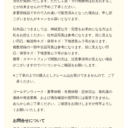
当社が負担いたします。ただし工賃・その他費用はお支払するこ
とが出来ませんので予めご了承ください。
多重登録品ですので入れ違いで販売済みとなった場合は、申し訳
ございませんがキャンセル扱いとなります。
社外品につきましては、神経質な方・完璧をお求めになる方は入
札をお控えください。社外品写真は参考になります。目に見えな
い凹凸・輸送時キズ・保管キズ・下地塗装ムラ等があります。
複数登録の一部中古品写真は参考になります。目に見えない凹
凸・保管キズ・下地塗装ムラ等があります。
携帯・スマートフォンで閲覧の方は、注意事項等が見えない場合
がございますのでパソコンからご確認をお願いします。
※ご了承の上での購入としクレームはお受けできませんので、ご了
承ください。
ゴールデンウィーク・夏季休暇・冬期休暇・定休日は、落札後の
連絡や発送業務、および適合確認や質問等には返答できません。
あらかじめご了承ください。ご迷惑をお掛けしますが何卒よろし
くお願いいたします。
お問合せについて