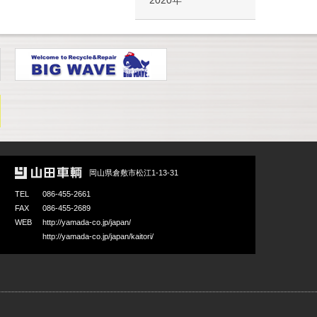
2020年
岡山県倉敷市松江1-13-31
TEL
086-455-2661
FAX
086-455-2689
WEB
http://yamada-co.jp/japan/
http://yamada-co.jp/japan/kaitori/